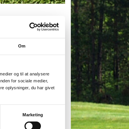
Om
jes til andre lejere i afdeling 21.
 medier og til at analysere
nden for sociale medier,
e oplysninger, du har givet
Marketing