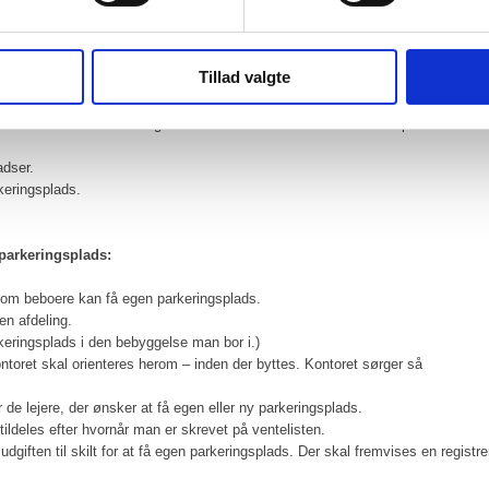
. Mulighed for at få egen p.plads. Der er venteliste du kan komme på ved at 
Tillad valgte
adser.
adser og gæsteparkeringspladser.
. Der skal betales for udgiften til skilt. Der kan max. tildeles 20 pladser. Er
adser.
keringsplads.
 parkeringsplads:
, om beboere kan få egen parkeringsplads.
en afdeling.
keringsplads i den bebyggelse man bor i.)
ntoret skal orienteres herom – inden der byttes. Kontoret sørger så
 de lejere, der ønsker at få egen eller ny parkeringsplads.
 tildeles efter hvornår man er skrevet på ventelisten.
udgiften til skilt for at få egen parkeringsplads. Der skal fremvises en registrer