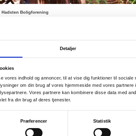
i Hadsten Boligforening
eringsforhold i alle afdelinger.
 enkelte afdelinger, og din mulighed for at få din egen parkeringsplads.
Detaljer
bo og ved Dr. Larsens Vej 40.
jes fortrinsvis til lejerne på Nørrevang. Hvis der ikke er ansøgere, kan de udle
eringspladser.
ookies
se vores indhold og annoncer, til at vise dig funktioner til sociale
er.
oplysninger om din brug af vores hjemmeside med vores partnere i
ngvogn og trailer.
ysepartnere. Vores partnere kan kombinere disse data med andr
et fra din brug af deres tjenester.
 der er sat skilt med husnummer.
Præferencer
Statistik
gæsteparkeringspladser.
keringspladserne på Bavnehøjskolen.