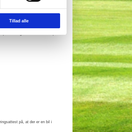
kontakte kontoret. Der skal betales for
Tillad alle
 alle pladser taget kan du komme på
ingsattest på, at der er en bil i