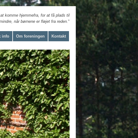
 at komme hjemmefra, for at få plads til
t mindre, når børnene er fløjet fra reden.
"
 info
Om foreningen
Kontakt