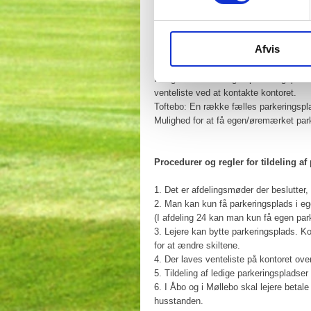
Afdeling 24
Åbo: En række fælles parkeringspladser
udgiften til skilt.
Afvis
Østerbo: En række fælles parkeringspl
Møllebo: En række fælles parkeringspl
Mulighed for at få egen parkeringsplads
venteliste ved at kontakte kontoret.
Toftebo: En række fælles parkeringspl
Mulighed for at få egen/øremærket par
Procedurer og regler for tildeling af
1. Det er afdelingsmøder der beslutter
2. Man kan kun få parkeringsplads i eg
(I afdeling 24 kan man kun få egen par
3. Lejere kan bytte parkeringsplads. Ko
for at ændre skiltene.
4. Der laves venteliste på kontoret over
5. Tildeling af ledige parkeringspladser
6. I Åbo og i Møllebo skal lejere betale 
husstanden.