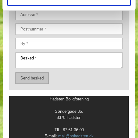
​Hadsten Boligforening
Søndergade 35,
8370 Hadsten
Tlf.: 87 61 36 00
E-mail:
mail@bohadsten.dk