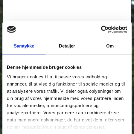
Samtykke
Detaljer
Om
​Klik på linket herunder, og læs eller print Hadsten
Denne hjemmeside bruger cookies
Boligforenings brochure.
Vi bruger cookies til at tilpasse vores indhold og
https://www.sebrochure.dk/Hadsten_Boligforening/WebView/
annoncer, til at vise dig funktioner til sociale medier og til
at analysere vores trafik. Vi deler også oplysninger om
Her kan du se en lille film om Hadsten Boligforening:
din brug af vores hjemmeside med vores partnere inden
https://www.sebrochure.dk/video/3C1941502
for sociale medier, annonceringspartnere og
analysepartnere. Vores partnere kan kombinere disse
data med andre oplysninger, du har givet dem, eller som
de har indsamlet fra din brug af deres tjenester.