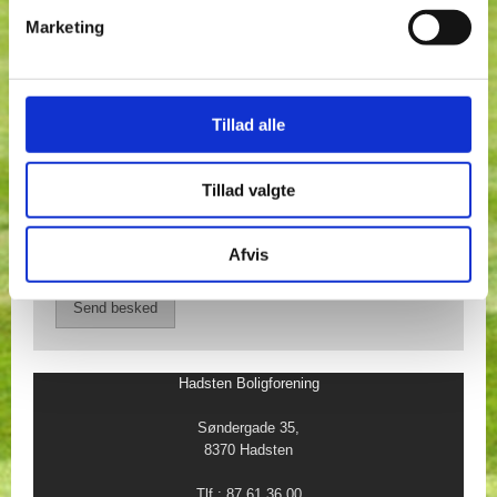
Marketing
Tillad alle
Tillad valgte
Afvis
​Hadsten Boligforening
Søndergade 35,
8370 Hadsten
Tlf.: 87 61 36 00