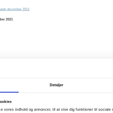
gsmøde december 2021
ber 2021
ber 2020
Detaljer
ookies
ber 2019:
se vores indhold og annoncer, til at vise dig funktioner til sociale