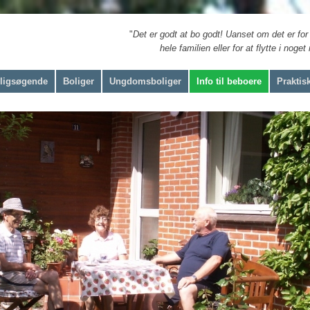
​ "
Det er godt at bo godt! Uanset om det er for
hele familien eller for at flytte i noge
boligsøgende
Boliger
Ungdomsboliger
Info til beboere
Praktisk