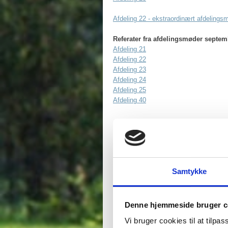
Afdeling 22 - ekstraordinært afdelin
Referater fra afdelingsmøder septem
Afdeling 21
Afdeling 22
Afdeling 23
Afdeling 24
Afdeling 25
Afdeling 40
Referater fra afdelingsmøder septem
Afdeling 21
Afdeling 22
Afdeling 23
Samtykke
Afdeling 24
Afdeling 25
Denne hjemmeside bruger c
Referater fra afdelingsmøder septem
Vi bruger cookies til at tilpas