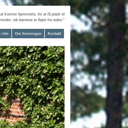
 at komme hjemmefra, for at få plads til
t mindre, når børnene er fløjet fra reden.
"
 info
Om foreningen
Kontakt