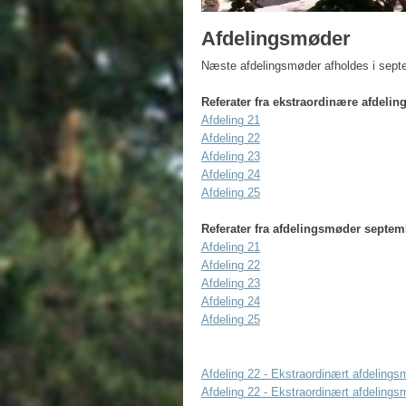
Afdelingsmøder​
​Næste afdelingsmøder afholdes i sep
Referater fra ekstraordinære afdeli
Afdeling 21
Afdeling 22
Afdeling 23
Afdeling 24
Afdeling 25​
Referater fra afdelingsmøder septem
Afdeling 21
Afdeling 22
Afdeling 23
Afdeling 24
Afdeling 25
​Afdeling 22 - Ekstraordinært afdelings
Afdeling 22 - Ekstraordinært afdeling