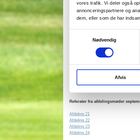
Afdeling 21
vores trafik. Vi deler også 
Afdeling 22
annonceringspartnere og anal
Afdeling 23
dem, eller som de har indsaml
Afdeling 24
Afdeling 25
Samtykkevalg
Nødvendig
Afdeling 25 - ekstraordinært afdelings
Referater fra afdelingsmøder septem
Afdeling 21
Afdeling 22
Afdeling 23
Afvis
Afdeling 24
Referater fra afdelingsmøder septem
Afdeling 21
Afdeling 22
Afdeling 23
Afdeling 24