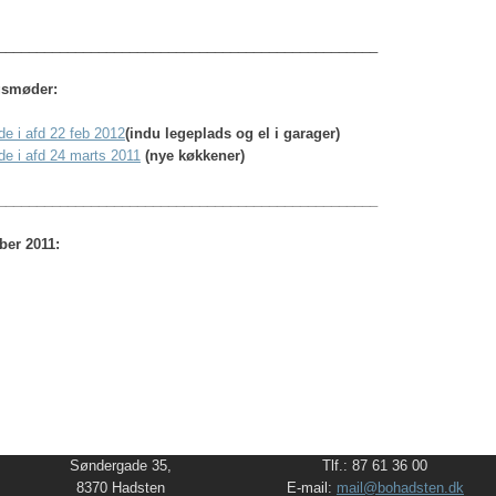
_________________________________________________
ngsmøder:
de i afd 22 feb 2012
(indu legeplads og el i garager)
de i afd 24 marts 2011
(nye køkkener)
_________________________________________________
ber 2011:
Søndergade 35,
Tlf.: 87 61 36 00
8370 Hadsten
E-mail:
mail@bohadsten.dk